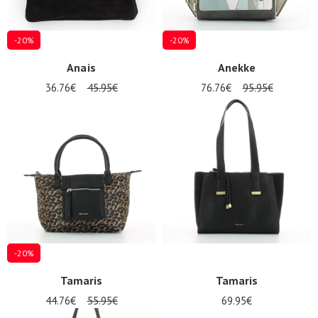
-20%
-20%
Anais
Anekke
36.76€
45.95€
76.76€
95.95€
-20%
Tamaris
Tamaris
44.76€
55.95€
69.95€