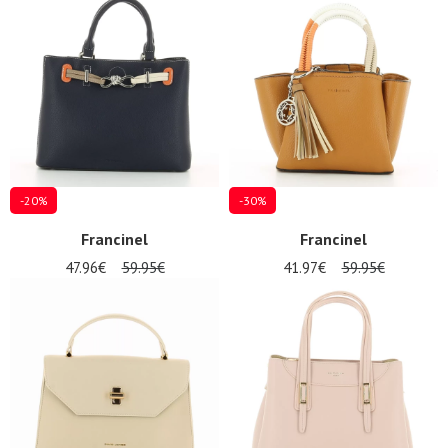
Promos
d'été
-20%
-30%
Francinel
Francinel
47.96€
59.95€
41.97€
59.95€