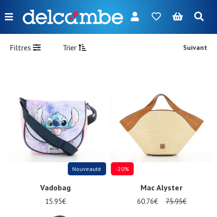
Menu
FR
NL
EN
DE
Nouveautés
Filtres
Trier
Suivant
Femme
Homme
Fille
Garçon
Sacs
Accessoires
Nouveauté
-20%
Nos
Vadobag
Mac Alyster
marques
15.95€
60.76€
75.95€