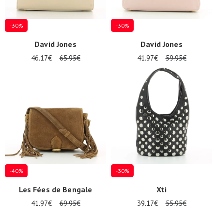
-30%
-30%
David Jones
David Jones
46.17€
65.95€
41.97€
59.95€
-40%
-30%
Les Fées de Bengale
Xti
41.97€
69.95€
39.17€
55.95€