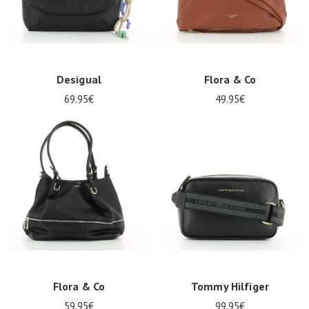
Desigual
Flora & Co
69.95€
49.95€
Nos 11
magasins
Bon
cadeau
SE
CONNECTER
Flora & Co
Tommy Hilfiger
59.95€
99.95€