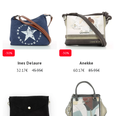
-30%
-30%
Ines Delaure
Anekke
32.17€
45.95€
60.17€
85.95€