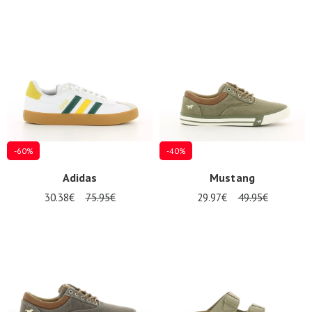
-60%
-40%
Adidas
Mustang
30.38€
75.95€
29.97€
49.95€