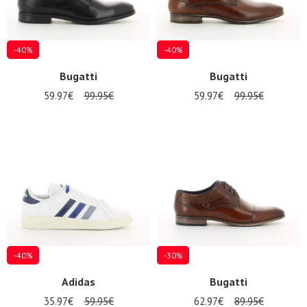
-40%
-40%
Bugatti
Bugatti
59.97€
99.95€
59.97€
99.95€
Nos 11
magasins
Bon
-40%
-30%
cadeau
Adidas
Bugatti
35.97€
59.95€
62.97€
89.95€