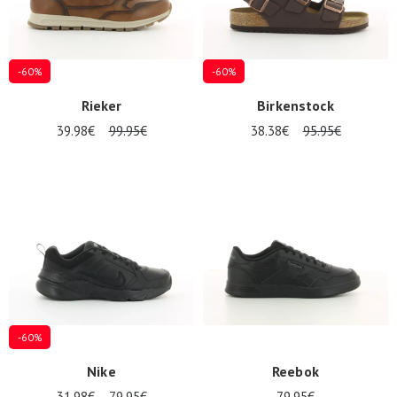
-60%
-60%
Rieker
Birkenstock
39.98€
99.95€
38.38€
95.95€
-60%
Nike
Reebok
31.98€
79.95€
79.95€