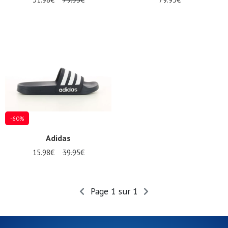
-60%
Adidas
15.98€
39.95€
Page 1 sur 1