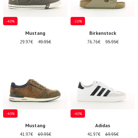
-40%
-20%
Mustang
Birkenstock
29.97€
49.95€
76.76€
95.95€
-40%
-40%
Mustang
Adidas
41.97€
69.95€
41.97€
69.95€