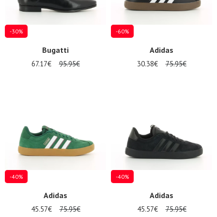
-30%
-60%
Bugatti
Adidas
67.17€
95.95€
30.38€
75.95€
-40%
-40%
Adidas
Adidas
45.57€
75.95€
45.57€
75.95€