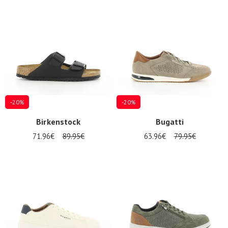
Promos
d'été
-20%
-20%
Birkenstock
Bugatti
71.96€
89.95€
63.96€
79.95€