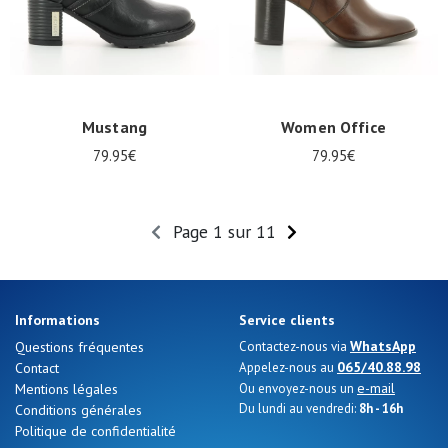
Mustang
Women Office
79.95€
79.95€
Page 1 sur 11
Informations
Service clients
WhatsApp
Questions fréquentes
Contactez-nous via
065/40.88.98
Contact
Appelez-nous au
e-mail
Mentions légales
Ou envoyez-nous un
Du lundi au vendredi:
8h - 16h
Conditions générales
Politique de confidentialité