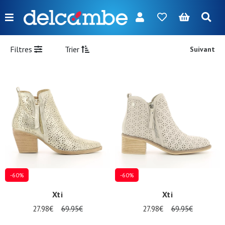
Menu
FR
NL
EN
DE
Nouveautés
Filtres
Trier
Suivant
Femme
Homme
Fille
Garçon
Sacs
Accessoires
-60%
-60%
Nos
Xti
Xti
marques
27.98€
69.95€
27.98€
69.95€