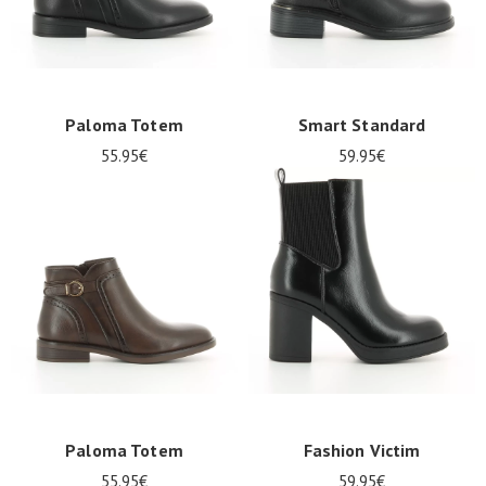
Paloma Totem
Smart Standard
55.95€
59.95€
Nos 11
magasins
Bon
cadeau
SE
CONNECTER
Paloma Totem
Fashion Victim
55.95€
59.95€