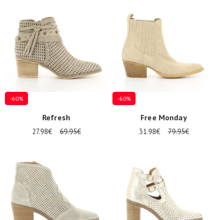
Promos
d'été
-60%
-60%
Refresh
Free Monday
27.98€
69.95€
31.98€
79.95€