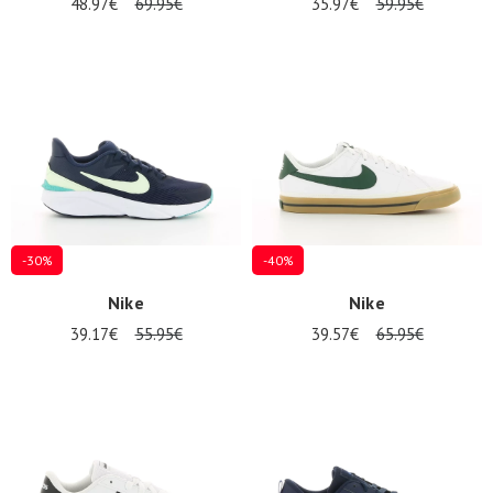
48.97€
69.95€
35.97€
59.95€
-30%
-40%
Nike
Nike
39.17€
55.95€
39.57€
65.95€