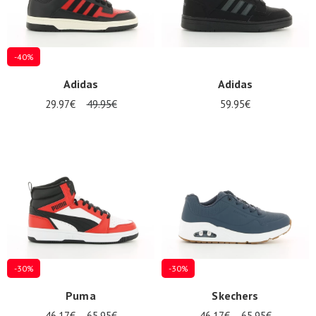
-40%
Adidas
Adidas
29.97€
49.95€
59.95€
-30%
-30%
Puma
Skechers
46.17€
65.95€
46.17€
65.95€