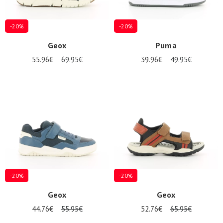
-20%
-20%
Geox
Puma
55.96€
69.95€
39.96€
49.95€
-20%
-20%
Geox
Geox
44.76€
55.95€
52.76€
65.95€