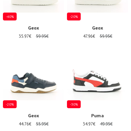
-40%
-20%
Geox
Geox
35.97€
59.95€
47.96€
59.95€
-20%
-30%
Geox
Puma
44.76€
55.95€
34.97€
49.95€