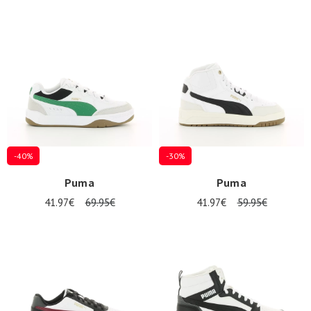
-40%
-30%
Puma
Puma
41.97€
69.95€
41.97€
59.95€