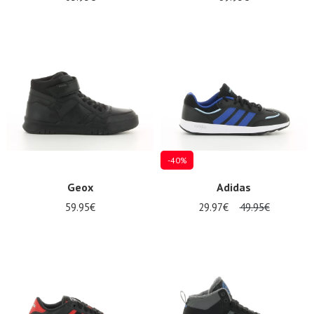
-40%
Geox
Adidas
59.95€
29.97€
49.95€