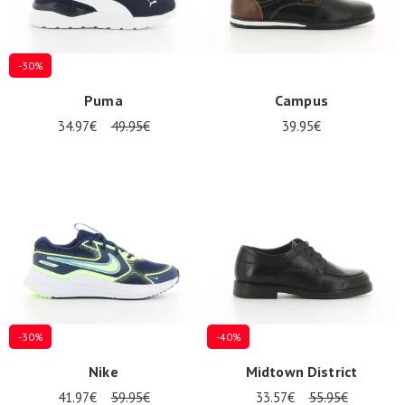
-30%
Puma
Campus
34.97€
49.95€
39.95€
-30%
-40%
Nike
Midtown District
41.97€
59.95€
33.57€
55.95€