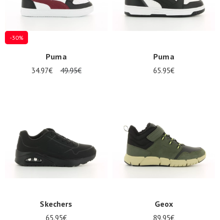
-30%
Puma
Puma
34.97€
49.95€
65.95€
Nos 11
magasins
Bon
cadeau
SE
CONNECTER
Skechers
Geox
65.95€
89.95€