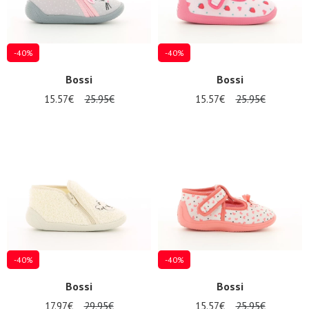
-40%
-40%
Bossi
Bossi
15.57€
25.95€
15.57€
25.95€
Nos 11
magasins
Bon
cadeau
SE
CONNECTER
-40%
-40%
Bossi
Bossi
17.97€
29.95€
15.57€
25.95€