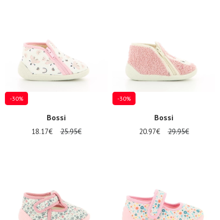
Promos
d'été
-30%
-30%
Bossi
Bossi
18.17€
25.95€
20.97€
29.95€