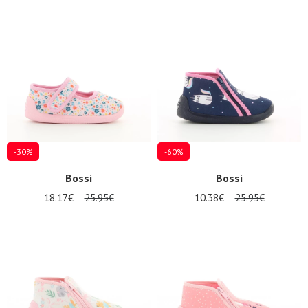
-30%
-60%
Bossi
Bossi
18.17€
25.95€
10.38€
25.95€