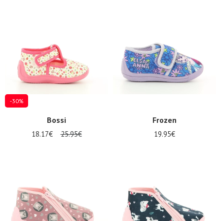
-30%
Bossi
Frozen
18.17€
25.95€
19.95€