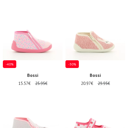
-40%
-30%
Bossi
Bossi
15.57€
25.95€
20.97€
29.95€