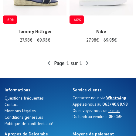
-60%
-60%
Tommy Hilfiger
Nike
27.98€
69.95€
27.98€
69.95€
Page 1 sur 1
Informations
Service clients
WhatsApp
Questions fréquentes
Contactez-nous via
065/40.88.98
Contact
Appelez-nous au
e-mail
Mentions légales
Ou envoyez-nous un
Du lundi au vendredi:
8h - 16h
Conditions générales
Politique de confidentialité
À propos de Delcambe
Moyens de paiement