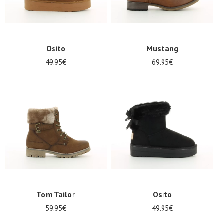
Osito
Mustang
49.95€
69.95€
Nos 11
magasins
Bon
cadeau
Tom Tailor
Osito
SE
59.95€
49.95€
CONNECTER