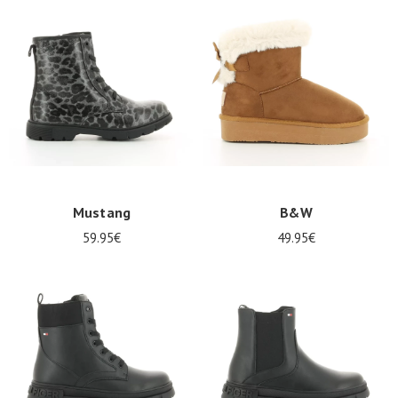
Promos
d'été
Mustang
B&W
59.95€
49.95€