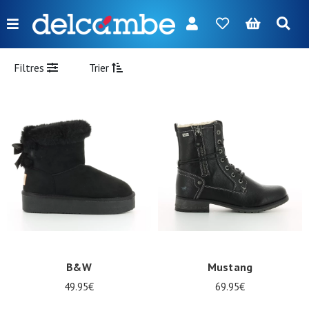
Menu
FR
NL
EN
DE
Nouveautés
Filtres
Trier
Femme
Homme
Fille
Garçon
Sacs
Accessoires
Nos
B&W
Mustang
marques
49.95€
69.95€