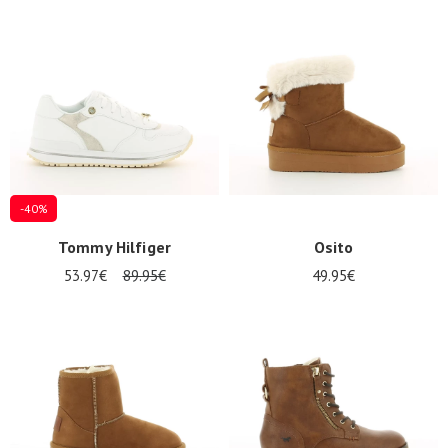
-40%
Tommy Hilfiger
Osito
53.97€
89.95€
49.95€