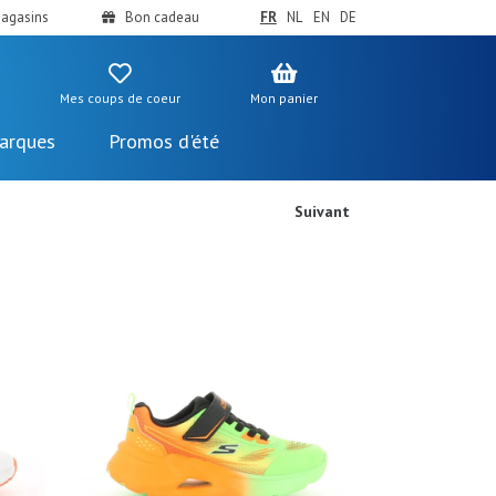
agasins
Bon cadeau
FR
NL
EN
DE
Mes coups de coeur
Mon panier
arques
Promos d'été
Suivant