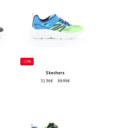
-20%
Skechers
31.96€
39.95€
Plusieurs tailles disponibles