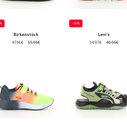
%
-30%
Birkenstock
Levi's
47.96€
59.95€
34.97€
49.95€
eurs tailles disponibles
Plusieurs tailles disponibles