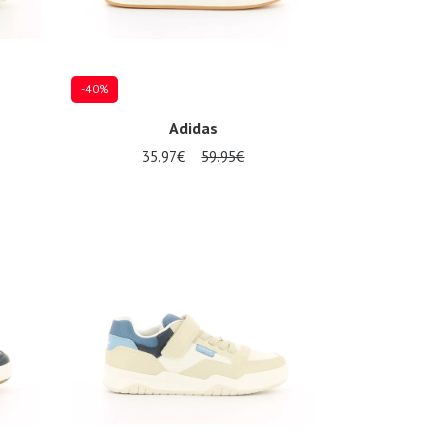
-40%
Adidas
35.97€
59.95€
36
37 1/3
38