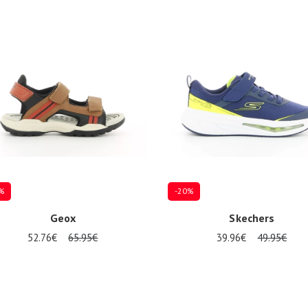
%
-20%
Geox
Skechers
52.76€
65.95€
39.96€
49.95€
eurs tailles disponibles
Plusieurs tailles disponibles