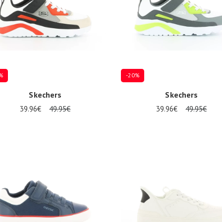
%
-20%
Skechers
Skechers
39.96€
49.95€
39.96€
49.95€
eurs tailles disponibles
Plusieurs tailles disponibles