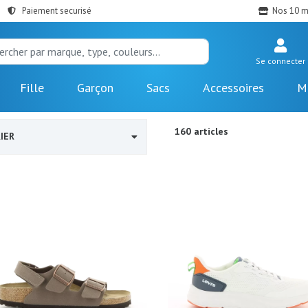
Paiement securisé
Nos 10 m
Se connecter
Fille
Garçon
Sacs
Accessoires
M
160 articles
IER