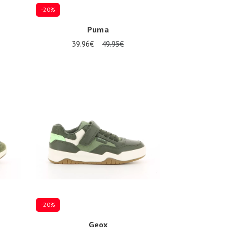
-20%
Puma
39.96€
49.95€
Plusieurs tailles disponibles
-20%
Geox