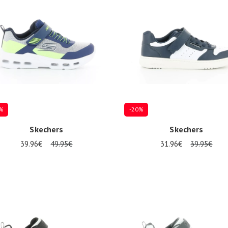
%
-20%
Skechers
Skechers
39.96€
49.95€
31.96€
39.95€
eurs tailles disponibles
Plusieurs tailles disponibles