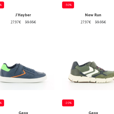
%
-30%
J'Hayber
New Run
27.97€
39.95€
27.97€
39.95€
eurs tailles disponibles
Plusieurs tailles disponibles
%
-20%
Geox
Geox