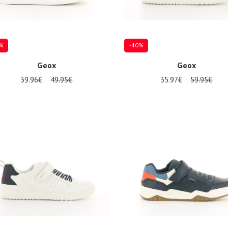
%
-40%
Geox
Geox
39.96€
49.95€
35.97€
59.95€
eurs tailles disponibles
Plusieurs tailles disponibles