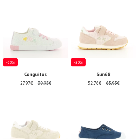
Promos
d'été
-30%
-20%
Conguitos
Sun68
27.97€
39.95€
52.76€
65.95€