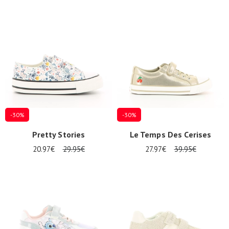
-30%
-30%
Pretty Stories
Le Temps Des Cerises
20.97€
29.95€
27.97€
39.95€