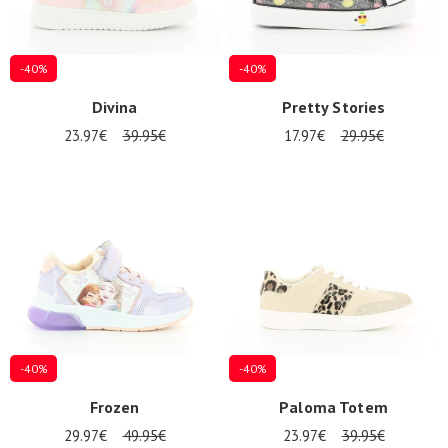
-40%
-40%
Divina
Pretty Stories
23.97€
39.95€
17.97€
29.95€
-40%
-40%
Frozen
Paloma Totem
29.97€
49.95€
23.97€
39.95€