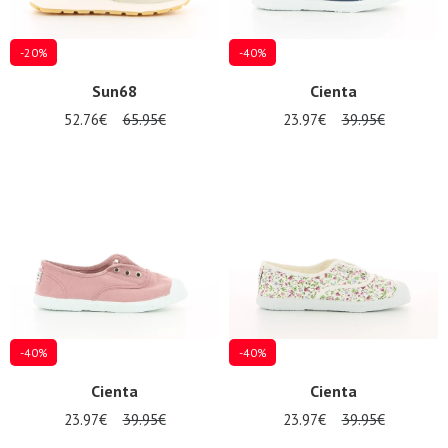
-20%
-40%
Sun68
Cienta
52.76€
65.95€
23.97€
39.95€
-40%
-40%
Cienta
Cienta
23.97€
39.95€
23.97€
39.95€