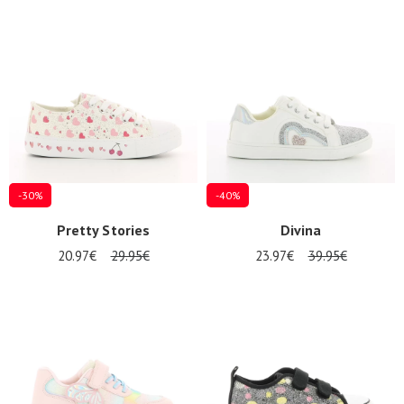
-30%
-40%
Pretty Stories
Divina
20.97€
29.95€
23.97€
39.95€