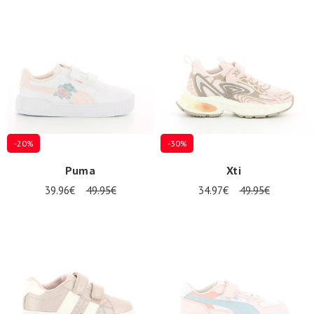
-20%
-30%
Puma
Xti
39.96€
49.95€
34.97€
49.95€