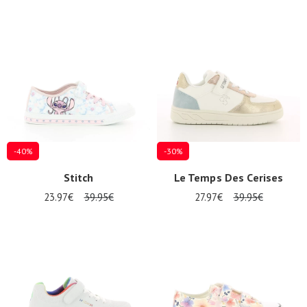
-40%
-30%
Stitch
Le Temps Des Cerises
23.97€
39.95€
27.97€
39.95€