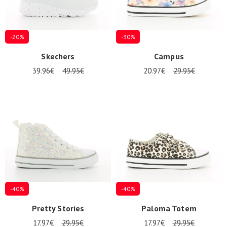
-20%
-30%
Skechers
Campus
39.96€
49.95€
20.97€
29.95€
-40%
-40%
Pretty Stories
Paloma Totem
17.97€
29.95€
17.97€
29.95€