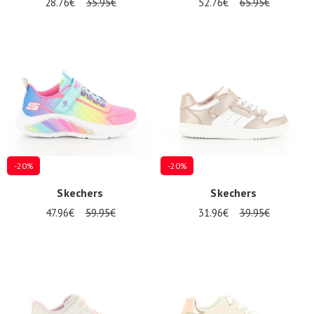
28.76€
35.95€
52.76€
65.95€
-20%
-20%
Skechers
Skechers
47.96€
59.95€
31.96€
39.95€