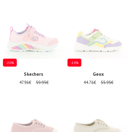
-20%
-20%
Skechers
Geox
47.96€
59.95€
44.76€
55.95€