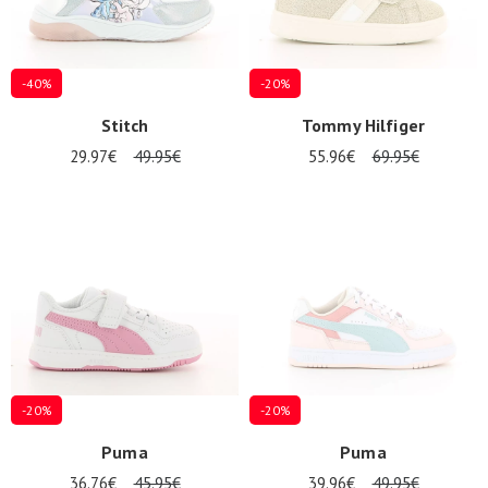
-40%
-20%
Stitch
Tommy Hilfiger
29.97€
49.95€
55.96€
69.95€
Nos 11
magasins
Bon
cadeau
SE
CONNECTER
-20%
-20%
Puma
Puma
36.76€
45.95€
39.96€
49.95€