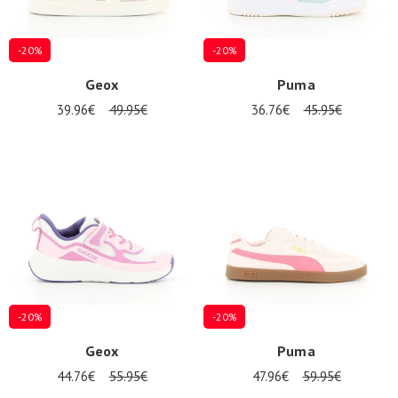
-20%
-20%
Geox
Puma
39.96€
49.95€
36.76€
45.95€
-20%
-20%
Geox
Puma
44.76€
55.95€
47.96€
59.95€