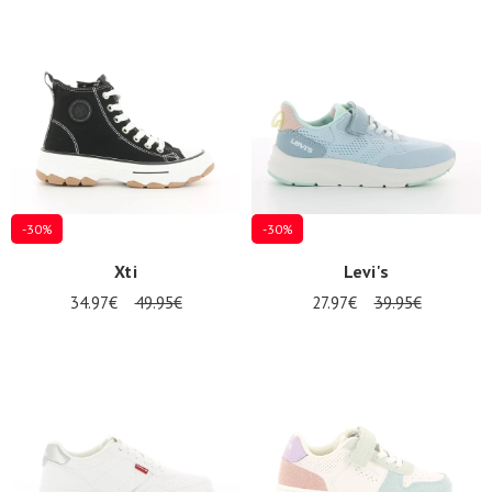
-30%
-30%
Xti
Levi's
34.97€
49.95€
27.97€
39.95€