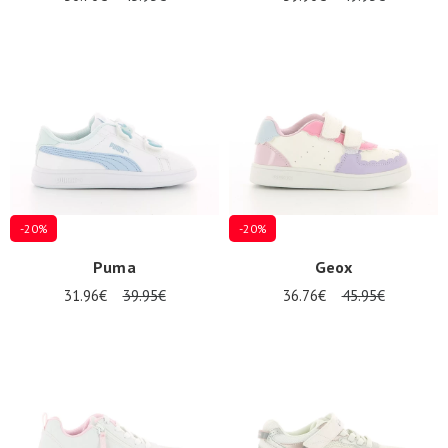
-20%
-20%
Puma
Geox
31.96€
39.95€
36.76€
45.95€