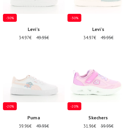
-30%
-30%
Levi's
Levi's
34.97€
49.95€
34.97€
49.95€
-20%
-20%
Puma
Skechers
39.96€
49.95€
31.96€
39.95€