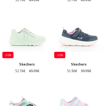
-20%
-20%
Skechers
Skechers
52.76€
65.95€
31.96€
39.95€