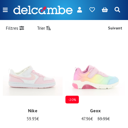
Menu
FR
NL
EN
DE
Nouveautés
Filtres
Trier
Suivant
Femme
Homme
Fille
Garçon
Sacs
Accessoires
-20%
Nos
Nike
Geox
marques
59.95€
47.96€
59.95€