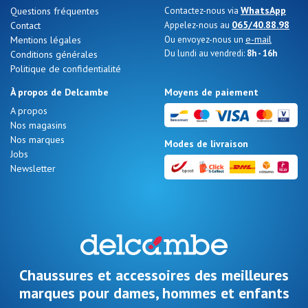
WhatsApp
Questions fréquentes
Contactez-nous via
065/40.88.98
Contact
Appelez-nous au
e-mail
Mentions légales
Ou envoyez-nous un
Du lundi au vendredi:
8h - 16h
Conditions générales
Nos 11
Politique de confidentialité
magasins
À propos de Delcambe
Moyens de paiement
A propos
Bon
Nos magasins
cadeau
Nos marques
Modes de livraison
Jobs
Newsletter
SE
CONNECTER
Chaussures et accessoires des meilleures
marques pour dames, hommes et enfants