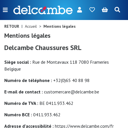
Menu
FR
NL
EN
DE
Nouveautés
RETOUR
Accueil
Mentions légales
Mentions légales
Femme
Delcambe Chaussures SRL
Homme
Siège social :
Fille
Rue de Montavaux 118 7080 Frameries
Belgique
Garçon
Numéro de téléphone :
+32(0)65 40 88 98
Sacs
E-mail de contact :
customercare@delcambe.be
Accessoires
Numéro de TVA :
BE 0411.933.462
Nos
Numéro BCE :
0411.933.462
marques
Adresse d’accessibilité :
https://www.delcambe.com/fr